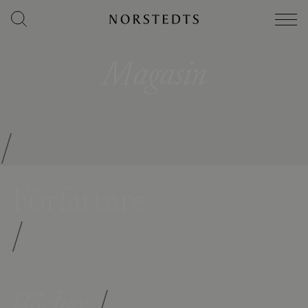
Magasin
/
Författare
/
Böcker
/