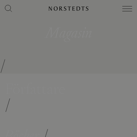
Magasin
/
Författare
/
Böcker
/