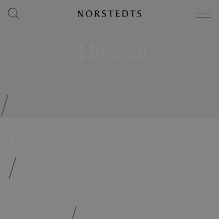
Magasin
/
Författare
/
Böcker
/