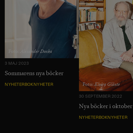
Alexander Donka
Foto:
3 MAJ 2023
Sommarens nya böcker
Elvira Glänte
Foto:
NYHETER
BOKNYHETER
30 SEPTEMBER 2022
Nya böcker i oktobe
NYHETER
BOKNYHETER