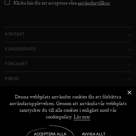
Klicka här för att acceptera våra
användarvillkor
KONTAKT
Norstedts Förlagsgrupp AB
KUNDSERVICE
P.O. Box 2052
Kontakta oss
FÖRLAGET
SE-103 12 Stockholm, Sweden
Användarvillkor
Norstedts historia
Besöksadress: Tryckerigatan 4
PRESS
Integritetspolicy
Norstedts Förlagsgrupp
Kataloger
×
Org.nr: 556045-7748
Cookiepolicy
FÖLJ OSS
Denna webbplats använder
cookies
för att förbättra
Norstedts Agency
Bildarkiv
+46 (0) 8 769 88 00
användarupplevelsen. Genom att använda vår webbplats
Instagram
Miljö och hållbarhet
2026
©
Norstedts
samtycker du till alla cookies i enlighet med vår
Recensionsexemplar
+46 (0) 8 769 88 00
Facebook
cookiepolicy.
Läs mer
Jobba hos oss
UTFORSKA NORSTEDTS
Medarbetare
ACCEPTERA ALLA
AVVISA ALLT