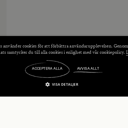
s använder
cookies
för att förbättra användarupplevelsen. Genom
ts samtycker du till alla cookies i enlighet med vår cookiepolicy.
ACCEPTERA ALLA
AVVISA ALLT
/
VISA DETALJER
IKT NÖDVÄNDIGT
PRESTANDA
INRIKTNING
FU
numerera på våra nyhetsbrev!
Strikt nödvändigt
Prestanda
Inriktning
Funktioner