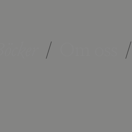
öcker
/
Om oss
/