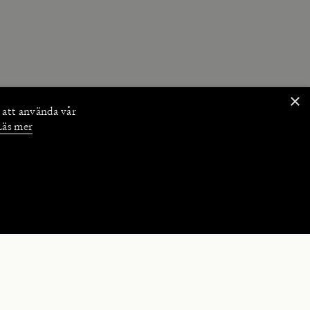
×
 att använda vår
Läs mer
NKTIONER