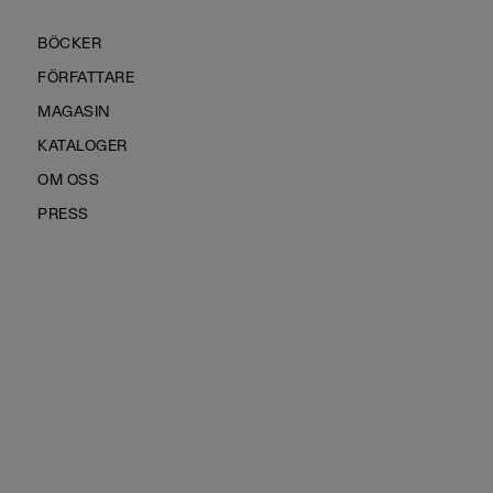
BÖCKER
FÖRFATTARE
MAGASIN
KATALOGER
OM OSS
PRESS
KONTAKTA OSS
HÅLLBARHET
MANUS