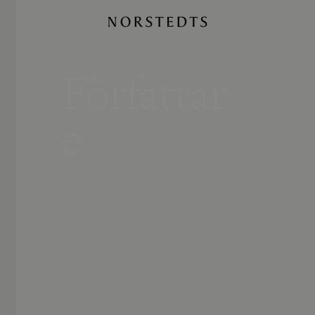
Författar
e