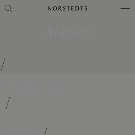
Magasin
/
Författare
/
Böcker
/