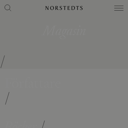
Magasin
/
Författare
/
Böcker
/