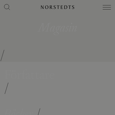
Magasin
/
Författare
/
Böcker
/