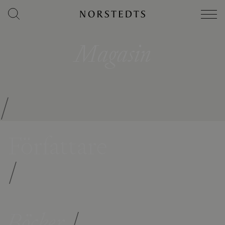
Magasin
/
Författare
/
Böcker
/