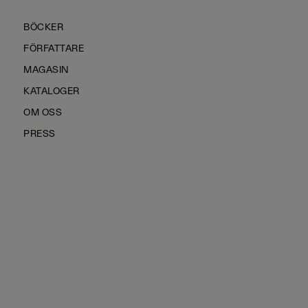
BÖCKER
FÖRFATTARE
MAGASIN
KATALOGER
OM OSS
PRESS
KONTAKTA OSS
HÅLLBARHET
MANUS