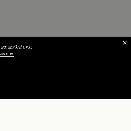
×
 att använda vår
Läs mer
NKTIONER