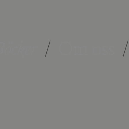
öcker
/
Om oss
/