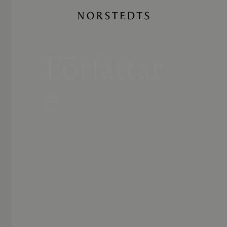
Författar
e