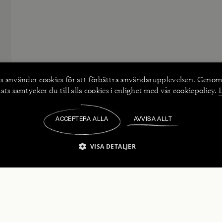
s använder
cookies
för att förbättra användarupplevelsen. Genom
ts samtycker du till alla cookies i enlighet med vår cookiepolicy.
ACCEPTERA ALLA
AVVISA ALLT
/
VISA DETALJER
IKT NÖDVÄNDIGT
PRESTANDA
INRIKTNING
FU
numerera på våra nyhetsbrev!
Strikt nödvändigt
Prestanda
Inriktning
Funktioner