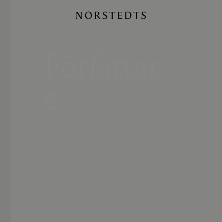
Författar
e