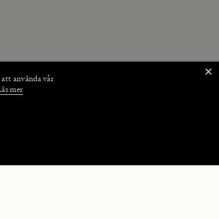
×
 att använda vår
Läs mer
NKTIONER