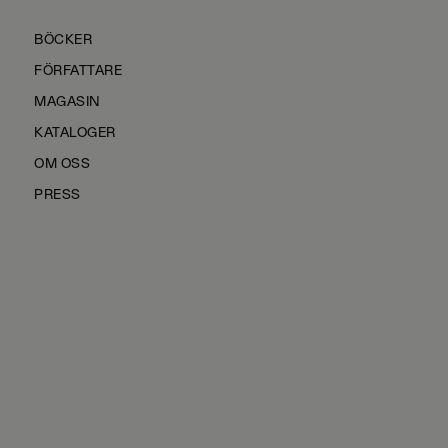
BÖCKER
FÖRFATTARE
MAGASIN
KATALOGER
OM OSS
PRESS
KONTAKTA OSS
HÅLLBARHET
MANUS