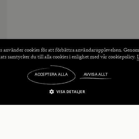
s använder
cookies
för att förbättra användarupplevelsen. Genom
ts samtycker du till alla cookies i enlighet med vår cookiepolicy.
ACCEPTERA ALLA
AVVISA ALLT
/
VISA DETALJER
IKT NÖDVÄNDIGT
PRESTANDA
INRIKTNING
FU
numerera på våra nyhetsbrev!
Strikt nödvändigt
Prestanda
Inriktning
Funktioner