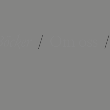
öcker
/
Om oss
/