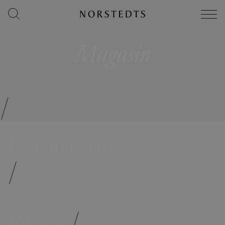
Magasin
/
Författare
/
Böcker
/