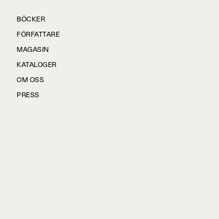
BÖCKER
FÖRFATTARE
MAGASIN
KATALOGER
OM OSS
PRESS
KONTAKTA OSS
HÅLLBARHET
MANUS