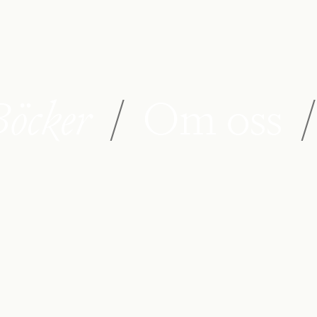
öcker
/
Om oss
/