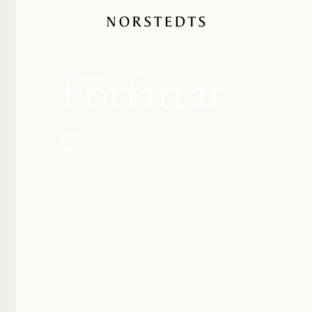
Författar
e