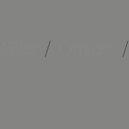
öcker
/
Om oss
/