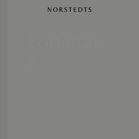
Författar
e