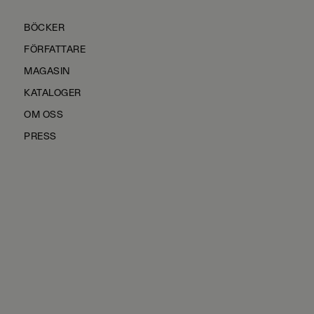
BÖCKER
FÖRFATTARE
MAGASIN
KATALOGER
OM OSS
PRESS
KONTAKTA OSS
HÅLLBARHET
MANUS