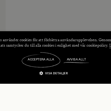
s använder
cookies
för att förbättra användarupplevelsen. Genom
ts samtycker du till alla cookies i enlighet med vår cookiepolicy.
ACCEPTERA ALLA
AVVISA ALLT
/
VISA DETALJER
IKT NÖDVÄNDIGT
PRESTANDA
INRIKTNING
FU
numerera på våra nyhetsbrev!
Strikt nödvändigt
Prestanda
Inriktning
Funktioner