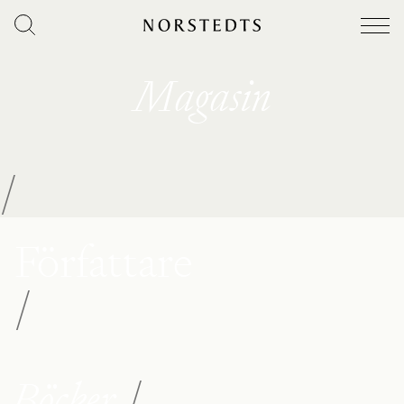
Magasin
/
Författare
/
Böcker
/