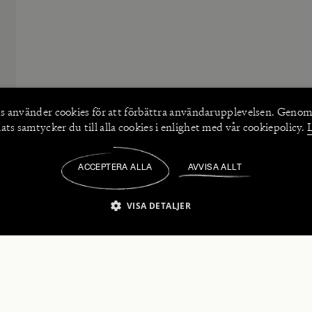
s använder
cookies
för att förbättra användarupplevelsen. Genom
ts samtycker du till alla cookies i enlighet med vår cookiepolicy.
ACCEPTERA ALLA
AVVISA ALLT
/
VISA DETALJER
IKT NÖDVÄNDIGT
PRESTANDA
INRIKTNING
FU
numerera på våra nyhetsbrev!
Strikt nödvändigt
Prestanda
Inriktning
Funktioner