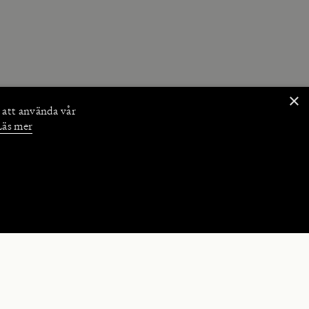
×
 att använda vår
Läs mer
NKTIONER