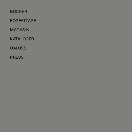
BÖCKER
FÖRFATTARE
MAGASIN
KATALOGER
OM OSS
PRESS
KONTAKTA OSS
HÅLLBARHET
MANUS