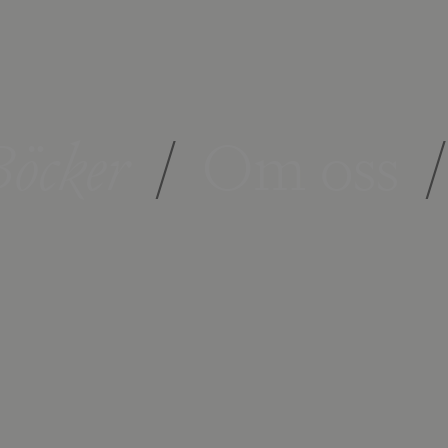
öcker
/
Om oss
/