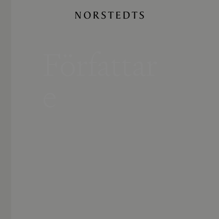
Författar
e