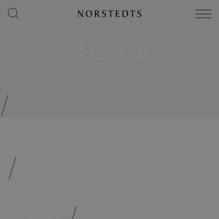
Magasin
/
Författare
/
Böcker
/