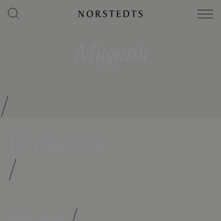
Magasin
/
Författare
/
Böcker
/