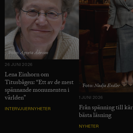
Agneta Åkesson
Foto:
26 JUNI 2026
Lena Einhorn om
Titusbågen: “Ett av de mest
Nadja Endler
Foto:
spännande monumenten i
världen”
1 JUNI 2026
Från spänning till k
INTERVJUER
NYHETER
bästa läsning
NYHETER