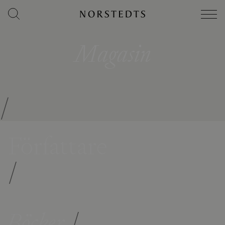
Magasin
/
Författare
/
Böcker
/