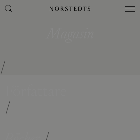
Magasin
/
Författare
/
Böcker
/