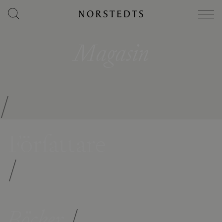
Magasin
/
Författare
/
Böcker
/