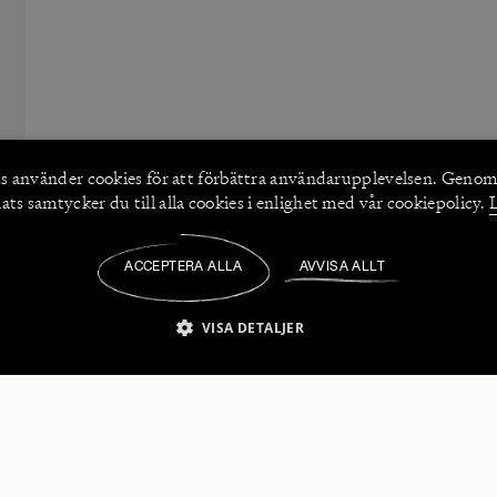
s använder
cookies
för att förbättra användarupplevelsen. Genom
ts samtycker du till alla cookies i enlighet med vår cookiepolicy.
ACCEPTERA ALLA
AVVISA ALLT
/
VISA DETALJER
IKT NÖDVÄNDIGT
PRESTANDA
INRIKTNING
FU
numerera på våra nyhetsbrev!
Strikt nödvändigt
Prestanda
Inriktning
Funktioner