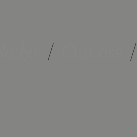
öcker
/
Om oss
/