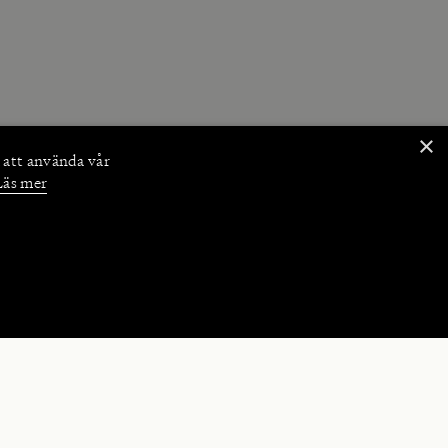
×
 att använda vår
Läs mer
NKTIONER