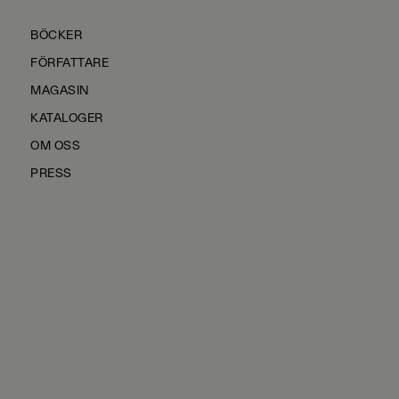
BÖCKER
FÖRFATTARE
MAGASIN
KATALOGER
OM OSS
PRESS
KONTAKTA OSS
HÅLLBARHET
MANUS