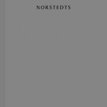
Författar
e