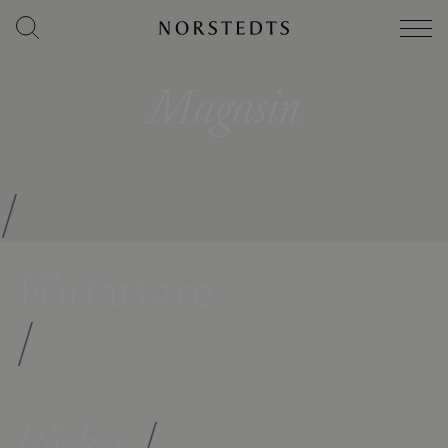
Magasin
/
Författare
/
Böcker
/