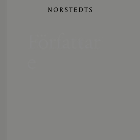
Författar
e