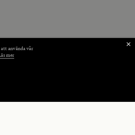
×
 att använda vår
Läs mer
NKTIONER