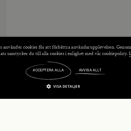
s använder
cookies
för att förbättra användarupplevelsen. Genom
ts samtycker du till alla cookies i enlighet med vår cookiepolicy.
ACCEPTERA ALLA
AVVISA ALLT
/
VISA DETALJER
IKT NÖDVÄNDIGT
PRESTANDA
INRIKTNING
FU
numerera på våra nyhetsbrev!
Strikt nödvändigt
Prestanda
Inriktning
Funktioner