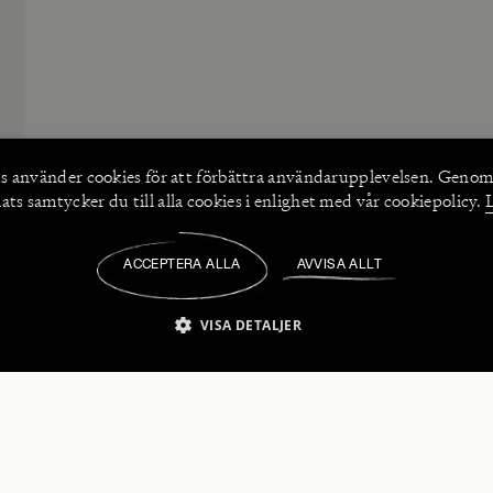
s använder
cookies
för att förbättra användarupplevelsen. Genom
ts samtycker du till alla cookies i enlighet med vår cookiepolicy.
ACCEPTERA ALLA
AVVISA ALLT
/
VISA DETALJER
IKT NÖDVÄNDIGT
PRESTANDA
INRIKTNING
FU
numerera på våra nyhetsbrev!
Strikt nödvändigt
Prestanda
Inriktning
Funktioner