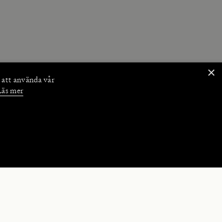
×
 att använda vår
Läs mer
NKTIONER