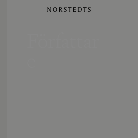
Författar
e