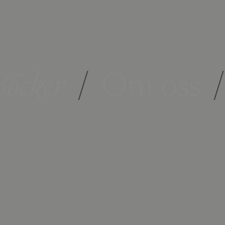
öcker
/
Om oss
/