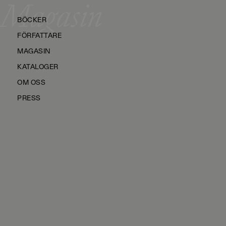
Magasin
BÖCKER
FÖRFATTARE
MAGASIN
KATALOGER
OM OSS
PRESS
KONTAKTA OSS
HÅLLBARHET
MANUS