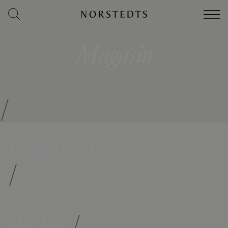
Magasin
/
Författare
/
Böcker
/