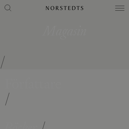
Magasin
/
Författare
/
Böcker
/