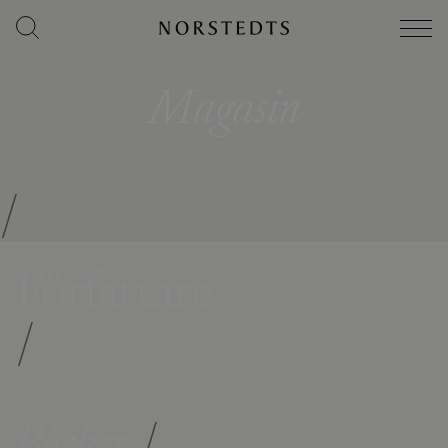
Magasin
/
Författare
/
Böcker
/