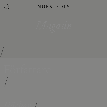
Magasin
/
Författare
/
Böcker
/