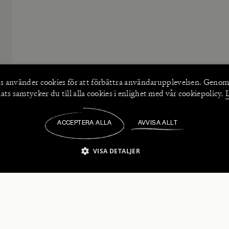
s använder
cookies
för att förbättra användarupplevelsen. Genom
ts samtycker du till alla cookies i enlighet med vår cookiepolicy.
ACCEPTERA ALLA
AVVISA ALLT
/
VISA DETALJER
IKT NÖDVÄNDIGT
PRESTANDA
INRIKTNING
FU
numerera på våra nyhetsbrev!
Strikt nödvändigt
Prestanda
Inriktning
Funktioner