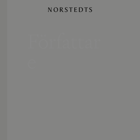
Författar
e