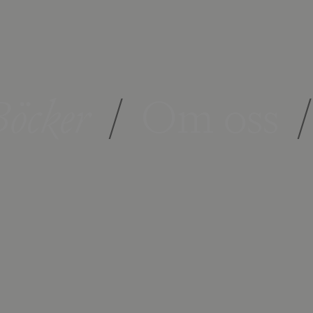
öcker
/
Om oss
/