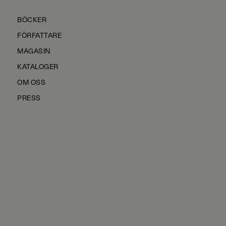
BÖCKER
FÖRFATTARE
MAGASIN
KATALOGER
OM OSS
PRESS
KONTAKTA OSS
HÅLLBARHET
MANUS