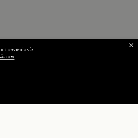
×
 att använda vår
Läs mer
NKTIONER