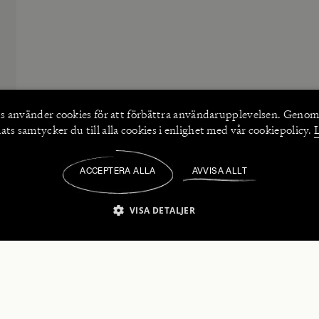
s använder
cookies
för att förbättra användarupplevelsen. Genom
ts samtycker du till alla cookies i enlighet med vår cookiepolicy.
ACCEPTERA ALLA
AVVISA ALLT
/
VISA DETALJER
IKT NÖDVÄNDIGT
PRESTANDA
INRIKTNING
FU
numerera på våra nyhetsbrev!
Strikt nödvändigt
Prestanda
Inriktning
Funktioner