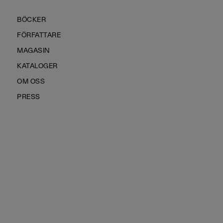
BÖCKER
FÖRFATTARE
MAGASIN
KATALOGER
OM OSS
PRESS
KONTAKTA OSS
HÅLLBARHET
MANUS