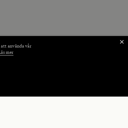
×
 att använda vår
Läs mer
NKTIONER