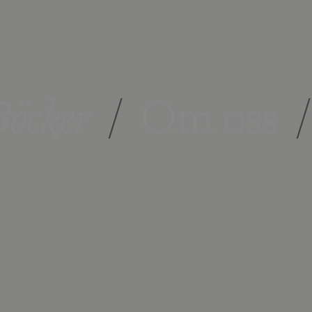
öcker
/
Om oss
/