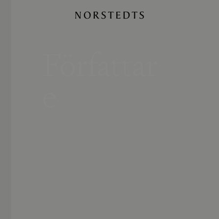
Författar
e