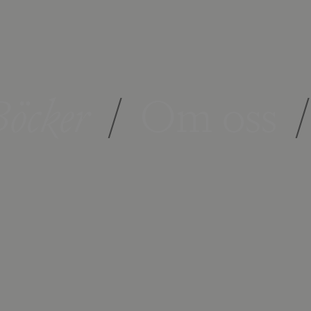
öcker
/
Om oss
/