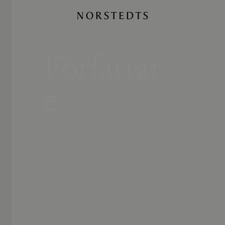
Författar
e