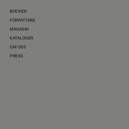
BÖCKER
FÖRFATTARE
MAGASIN
KATALOGER
OM OSS
PRESS
KONTAKTA OSS
HÅLLBARHET
MANUS