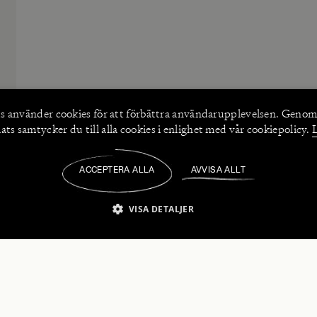
s använder
cookies
för att förbättra användarupplevelsen. Genom
ts samtycker du till alla cookies i enlighet med vår cookiepolicy.
ACCEPTERA ALLA
AVVISA ALLT
/
VISA DETALJER
IKT NÖDVÄNDIGT
PRESTANDA
INRIKTNING
FU
numerera på våra nyhetsbrev!
Strikt nödvändigt
Prestanda
Inriktning
Funktioner