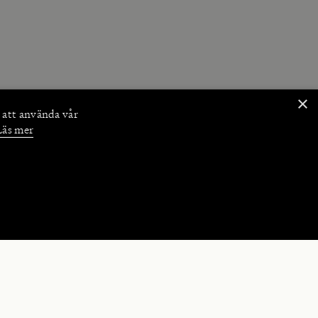
×
 att använda vår
Läs mer
NKTIONER