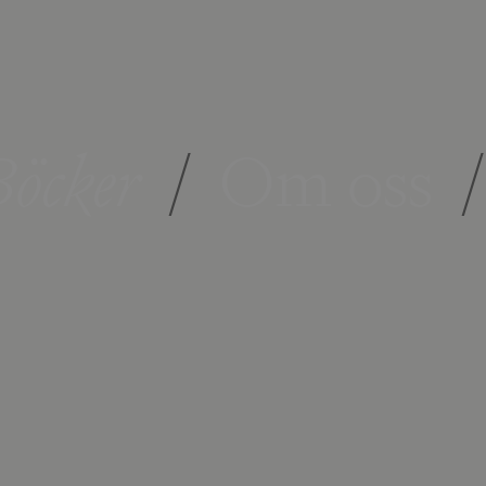
öcker
/
Om oss
/