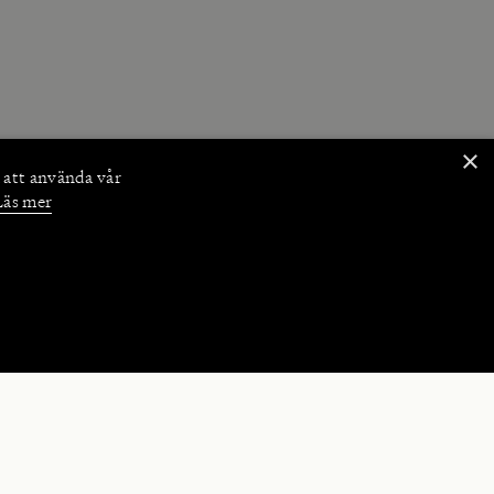
×
 att använda vår
Läs mer
NKTIONER