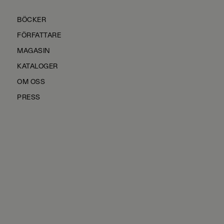
BÖCKER
FÖRFATTARE
MAGASIN
KATALOGER
OM OSS
PRESS
KONTAKTA OSS
HÅLLBARHET
MANUS