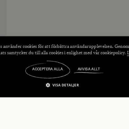
s använder
cookies
för att förbättra användarupplevelsen. Genom
ts samtycker du till alla cookies i enlighet med vår cookiepolicy.
ACCEPTERA ALLA
AVVISA ALLT
/
VISA DETALJER
IKT NÖDVÄNDIGT
PRESTANDA
INRIKTNING
FU
numerera på våra nyhetsbrev!
Strikt nödvändigt
Prestanda
Inriktning
Funktioner