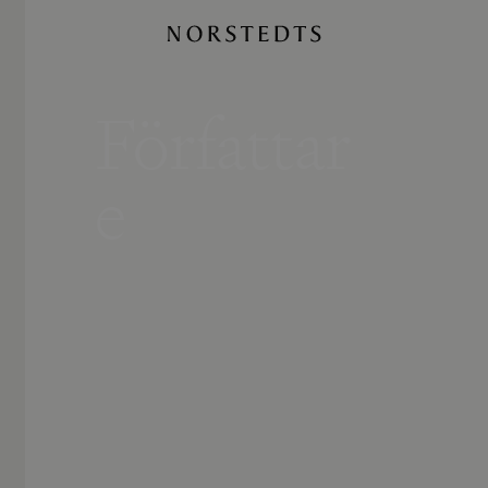
Författar
e