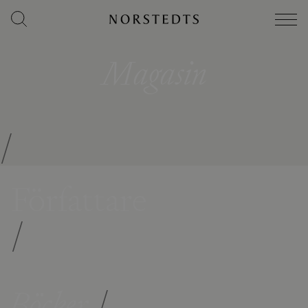
Magasin
/
Författare
/
Böcker
/