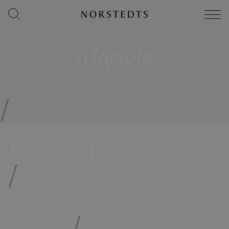
Magasin
/
Författare
/
Böcker
/