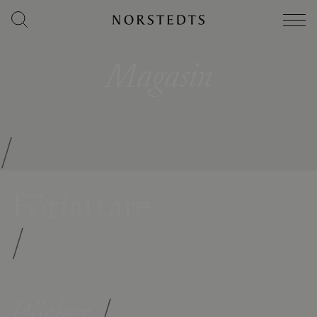
Magasin
/
Författare
/
Böcker
/