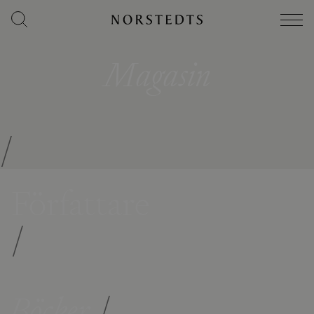
Magasin
/
Författare
/
Böcker
/