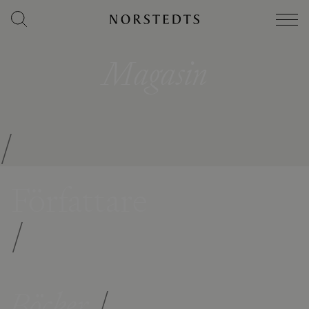
Magasin
/
Författare
/
Böcker
/