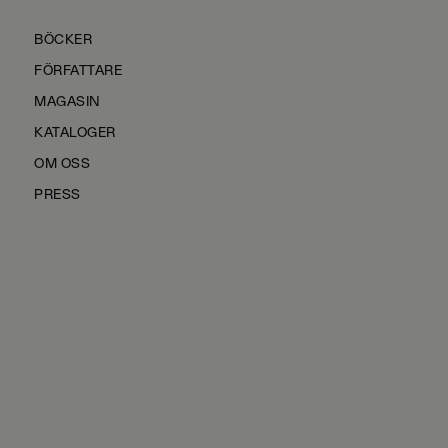
BÖCKER
FÖRFATTARE
MAGASIN
KATALOGER
OM OSS
PRESS
KONTAKTA OSS
HÅLLBARHET
MANUS