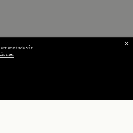
×
 att använda vår
Läs mer
NKTIONER