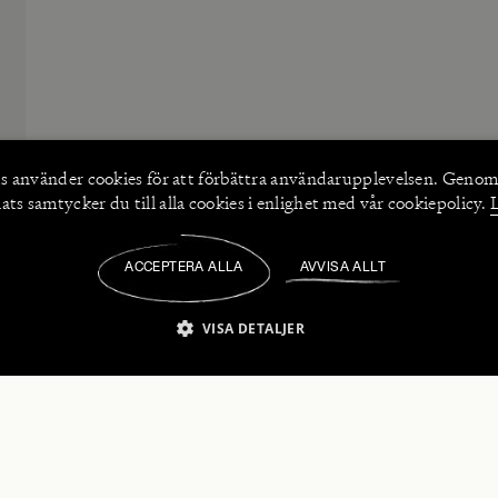
s använder
cookies
för att förbättra användarupplevelsen. Genom
ts samtycker du till alla cookies i enlighet med vår cookiepolicy.
ACCEPTERA ALLA
AVVISA ALLT
/
VISA DETALJER
IKT NÖDVÄNDIGT
PRESTANDA
INRIKTNING
FU
numerera på våra nyhetsbrev!
Strikt nödvändigt
Prestanda
Inriktning
Funktioner