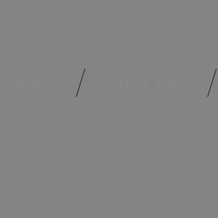
öcker
/
Om oss
/