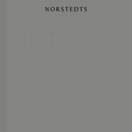
Författar
e