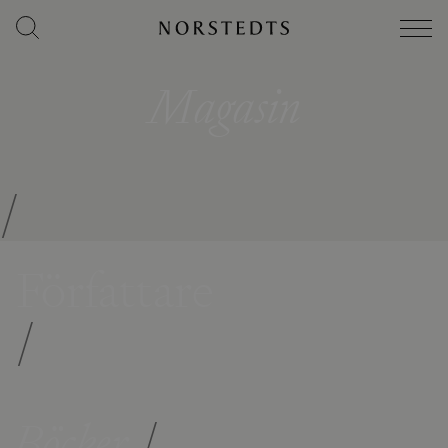
Magasin
/
Författare
/
Böcker
/