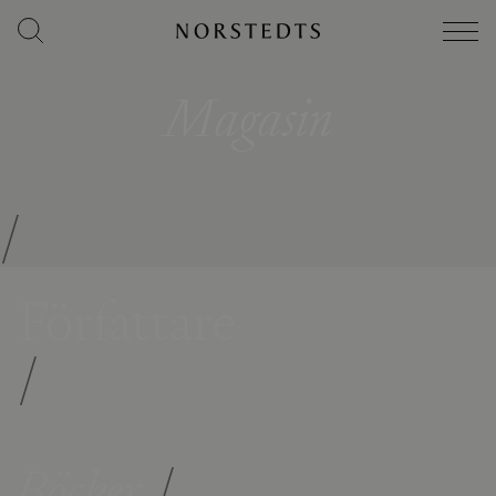
Magasin
/
Författare
/
Böcker
/