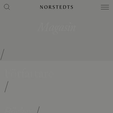
Magasin
/
Författare
/
Böcker
/