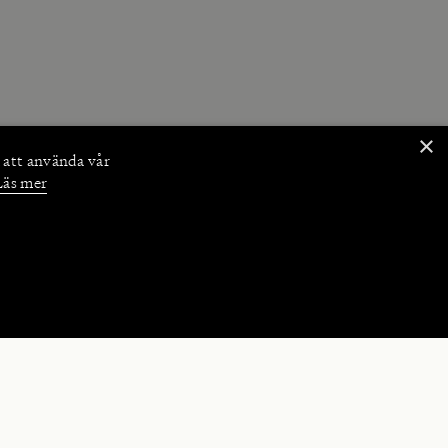
×
 att använda vår
Läs mer
NKTIONER