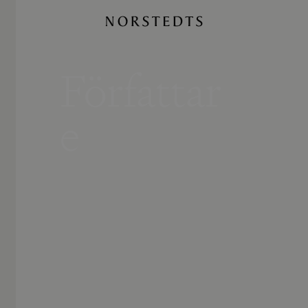
Författar
e