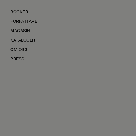
BÖCKER
FÖRFATTARE
MAGASIN
KATALOGER
OM OSS
PRESS
KONTAKTA OSS
HÅLLBARHET
MANUS