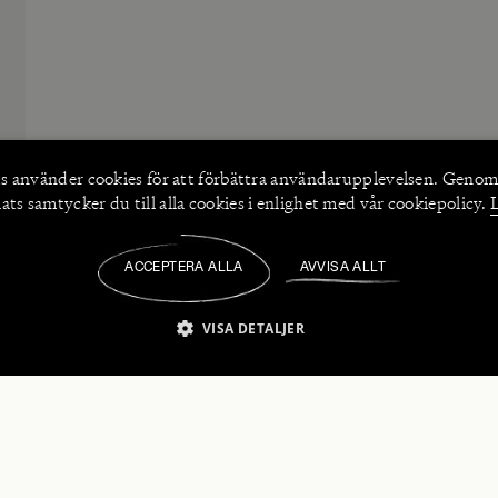
s använder
cookies
för att förbättra användarupplevelsen. Genom
ts samtycker du till alla cookies i enlighet med vår cookiepolicy.
ACCEPTERA ALLA
AVVISA ALLT
/
VISA DETALJER
IKT NÖDVÄNDIGT
PRESTANDA
INRIKTNING
FU
numerera på våra nyhetsbrev!
Strikt nödvändigt
Prestanda
Inriktning
Funktioner