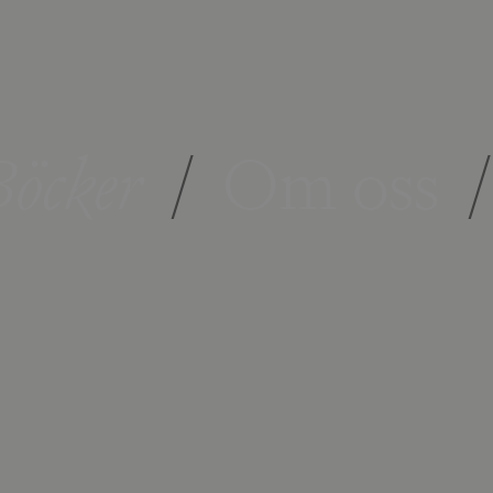
öcker
/
Om oss
/