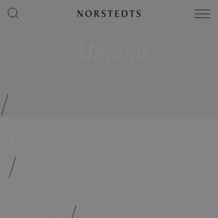
Magasin
/
Författare
/
Böcker
/