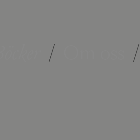
öcker
/
Om oss
/