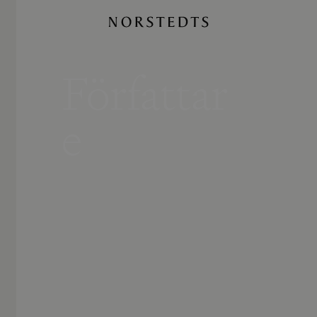
Författar
e