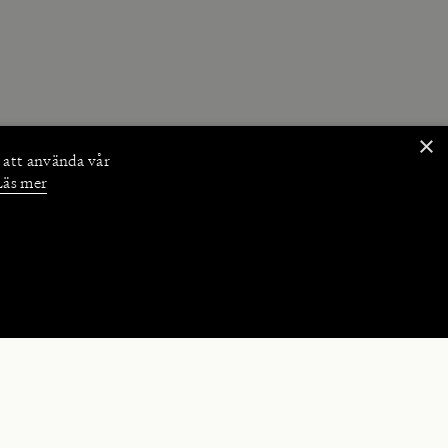
×
 att använda vår
Läs mer
NKTIONER