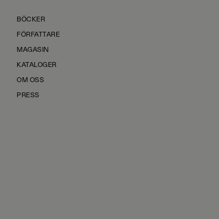
BÖCKER
FÖRFATTARE
MAGASIN
KATALOGER
OM OSS
PRESS
KONTAKTA OSS
HÅLLBARHET
MANUS