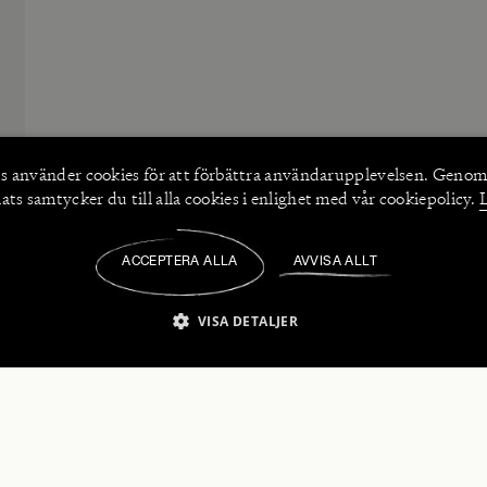
s använder
cookies
för att förbättra användarupplevelsen. Genom
ts samtycker du till alla cookies i enlighet med vår cookiepolicy.
ACCEPTERA ALLA
AVVISA ALLT
/
VISA DETALJER
IKT NÖDVÄNDIGT
PRESTANDA
INRIKTNING
FU
numerera på våra nyhetsbrev!
Strikt nödvändigt
Prestanda
Inriktning
Funktioner