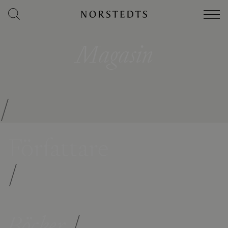
Magasin
/
Författare
/
Böcker
/