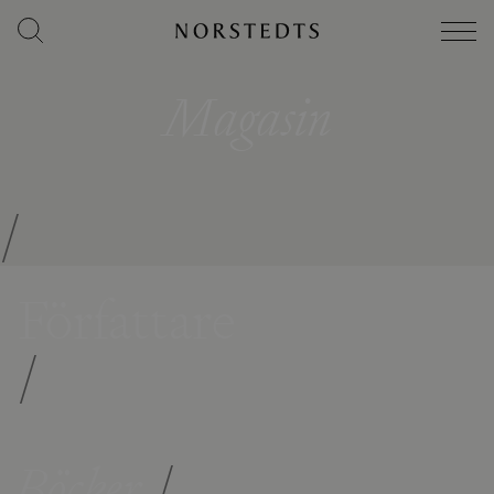
Magasin
/
Författare
/
Böcker
/