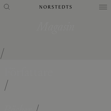
Magasin
/
Författare
/
Böcker
/